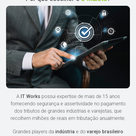
A
IT Works
possui expertise de mais de 15 anos
fornecendo segurança e assertividade no pagamento
dos tributos de grandes indústrias e varejistas, que
recolhem milhões de reais em tributação anualmente.
Grandes players da
indústria
e do
varejo brasileiro